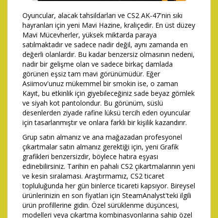
Oyuncular, alacak tahsildarları ve CS2 AK-47'nin sıkı
hayranları için yeni Mavi Hazine, kraliçedir. En üst düzey
Mavi Mücevherler, yüksek miktarda paraya
satılmaktadır ve sadece nadir değil, aynı zamanda en
değerli olanlardır. Bu kadar benzersiz olmasının nedeni,
nadir bir gelişme olan ve sadece birkaç damlada
görünen eşsiz tam mavi görünümüdür. Eğer
Asiimov'unuz mükemmel bir smokin ise, o zaman
Kayıt, bu etkinlik için giyebileceğiniz sade beyaz gömlek
ve siyah kot pantolondur. Bu görünüm, süslü
desenlerden ziyade rafine lüksü tercih eden oyuncular
için tasarlanmıştır ve onlara farklı bir kişilik kazandırır.
Grup satın almanız ve ana mağazadan profesyonel
çıkartmalar satın almanız gerektiği için, yeni Grafik
grafikleri benzersizdir, böylece hatıra eşyası
edinebilirsiniz. Tarihin en pahalı CS2 çıkartmalarının yeni
ve kesin sıralaması. Araştırmamız, CS2 ticaret
topluluğunda her gün binlerce ticareti kapsıyor. Bireysel
ürünlerinizin en son fiyatları için SteamAnalyst'teki ilgili
ürün profillerine gidin. Özel sürüklenme düşüncesi,
modelleri veya çıkartma kombinasyonlarına sahip özel