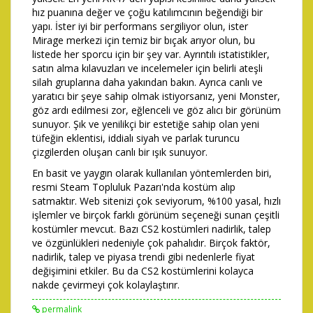
hız puanına değer ve çoğu katılımcının beğendiği bir
yapı. İster iyi bir performans sergiliyor olun, ister
Mirage merkezi için temiz bir bıçak arıyor olun, bu
listede her sporcu için bir şey var. Ayrıntılı istatistikler,
satın alma kılavuzları ve incelemeler için belirli ateşli
silah gruplarına daha yakından bakın. Ayrıca canlı ve
yaratıcı bir şeye sahip olmak istiyorsanız, yeni Monster,
göz ardı edilmesi zor, eğlenceli ve göz alıcı bir görünüm
sunuyor. Şık ve yenilikçi bir estetiğe sahip olan yeni
tüfeğin eklentisi, iddialı siyah ve parlak turuncu
çizgilerden oluşan canlı bir ışık sunuyor.
En basit ve yaygın olarak kullanılan yöntemlerden biri,
resmi Steam Topluluk Pazarı'nda kostüm alıp
satmaktır. Web sitenizi çok seviyorum, %100 yasal, hızlı
işlemler ve birçok farklı görünüm seçeneği sunan çeşitli
kostümler mevcut. Bazı CS2 kostümleri nadirlik, talep
ve özgünlükleri nedeniyle çok pahalıdır. Birçok faktör,
nadirlik, talep ve piyasa trendi gibi nedenlerle fiyat
değişimini etkiler. Bu da CS2 kostümlerini kolayca
nakde çevirmeyi çok kolaylaştırır.
permalink