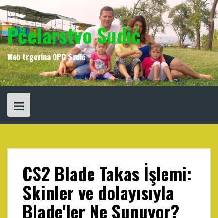
Skip
to
content
Pčelarstvo Sudić
Web trgovina OPG Sudić
CS2 Blade Takas İşlemi:
Skinler ve dolayısıyla
Blade'ler Ne Sunuyor?