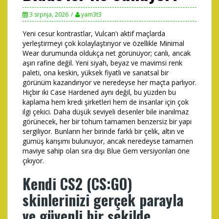
3 srpnja, 2026
yam3t3
Yeni cesur kontrastlar, Vulcan'ı aktif maçlarda
yerleştirmeyi çok kolaylaştırıyor ve özellikle Minimal
Wear durumunda oldukça net görünüyor; canlı, ancak
aşırı rafine değil. Yeni siyah, beyaz ve mavimsi renk
paleti, ona keskin, yüksek fiyatlı ve sanatsal bir
görünüm kazandırıyor ve neredeyse her maçta parlıyor.
Hiçbir iki Case Hardened aynı değil, bu yüzden bu
kaplama hem kredi şirketleri hem de insanlar için çok
ilgi çekici.
Daha düşük seviyeli desenler bile inanılmaz
görünecek, her bir tohum tamamen benzersiz bir yapı
sergiliyor. Bunların her birinde farklı bir çelik, altın ve
gümüş karışımı bulunuyor, ancak neredeyse tamamen
maviye sahip olan sıra dışı Blue Gem versiyonları öne
çıkıyor.
Kendi CS2 (CS:GO)
skinlerinizi gerçek parayla
ve güvenli bir şekilde