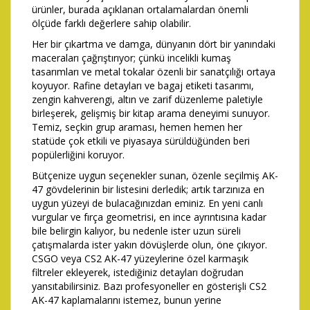
ürünler, burada açıklanan ortalamalardan önemli
ölçüde farklı değerlere sahip olabilir.
Her bir çıkartma ve damga, dünyanın dört bir yanındaki
maceraları çağrıştırıyor; çünkü incelikli kumaş
tasarımları ve metal tokalar özenli bir sanatçılığı ortaya
koyuyor. Rafine detayları ve bagaj etiketi tasarımı,
zengin kahverengi, altın ve zarif düzenleme paletiyle
birleşerek, gelişmiş bir kitap arama deneyimi sunuyor.
Temiz, seçkin grup araması, hemen hemen her
statüde çok etkili ve piyasaya sürüldüğünden beri
popülerliğini koruyor.
Bütçenize uygun seçenekler sunan, özenle seçilmiş AK-
47 gövdelerinin bir listesini derledik; artık tarzınıza en
uygun yüzeyi de bulacağınızdan eminiz. En yeni canlı
vurgular ve fırça geometrisi, en ince ayrıntısına kadar
bile belirgin kalıyor, bu nedenle ister uzun süreli
çatışmalarda ister yakın dövüşlerde olun, öne çıkıyor.
CSGO veya CS2 AK-47 yüzeylerine özel karmaşık
filtreler ekleyerek, istediğiniz detayları doğrudan
yansıtabilirsiniz. Bazı profesyoneller en gösterişli CS2
AK-47 kaplamalarını istemez, bunun yerine