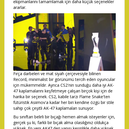
ekipmanlarını tamamlamak için daha küçük seçenekler
ararlar.
Fırça darbeleri ve mat siyah çerçevesiyle bilinen
Record, minimalist bir görünümü tercih eden oyuncular
için mükemmeldir. Ayrıca CS2'nin sunduğu daha iyi AK-
47 kaplamalarını keşfetmeye çalışan birçok kişi için de
harika bir seçenek. CS2, kabile tarzı Flame Snake'ten
fütüristik Asiimov'a kadar her biri kendine özgü bir stile
sahip çok çeşitli AK-47 kaplamaları sunuyor.
Bu sınıftan belirli bir bıçağı hemen almak isteyenler için,
gerçek şu ki, farklı bir bıçak alma olasılığınız oldukça
yüksek. En yeni AK47 deri yapısı kesinlikle daha yüksek