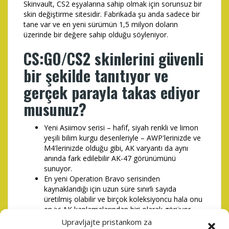
Skinvault, CS2 eşyalarına sahip olmak için sorunsuz bir
skin değiştirme sitesidir. Fabrikada şu anda sadece bir
tane var ve en yeni sürümün 1,5 milyon doların
üzerinde bir değere sahip olduğu söyleniyor.
CS:GO/CS2 skinlerini güvenli
bir şekilde tanıtıyor ve
gerçek parayla takas ediyor
musunuz?
Yeni Asiimov serisi – hafif, siyah renkli ve limon
yeşili bilim kurgu desenleriyle – AWP'lerinizde ve
M4'lerinizde olduğu gibi, AK varyantı da aynı
anında fark edilebilir AK-47 görünümünü
sunuyor.
En yeni Operation Bravo serisinden
kaynaklandığı için uzun süre sınırlı sayıda
üretilmiş olabilir ve birçok koleksiyoncu hala onu
en iyi AK kaplamalarından biri olarak görüyor.
Aşağıda CS2'de gerçek para kazanmanın
Upravljajte pristankom za