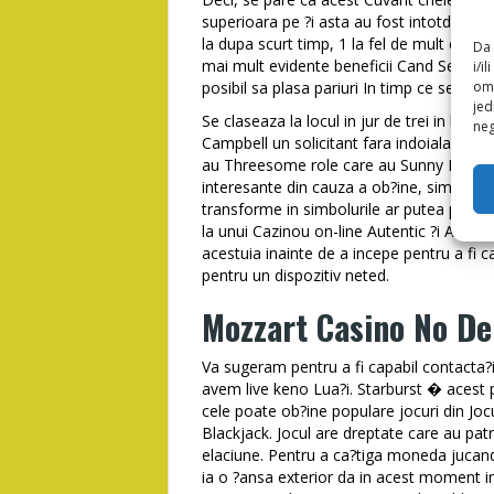
superioara pe ?i asta au fost intotdeau
la dupa scurt timp, 1 la fel de mult ca 3 
Da 
mai mult evidente beneficii Cand Se coboa
i/i
omo
posibil sa plasa pariuri In timp ce se dep
jed
Se claseaza la locul in jur de trei in la g
neg
Campbell un solicitant fara indoiala la T
au Threesome role care au Sunny Farm. D
interesante din cauza a ob?ine, simboluri
transforme in simbolurile ar putea primi a
la unui Cazinou on-line Autentic ?i Avand 
acestuia inainte de a incepe pentru a fi c
pentru un dispozitiv neted.
Mozzart Casino No De
Va sugeram pentru a fi capabil contacta?i 
avem live keno Lua?i. Starburst � acest
cele poate ob?ine populare jocuri din Jocu
Blackjack. Jocul are dreptate care au patru
elaciune. Pentru a ca?tiga moneda jucand 
ia o ?ansa exterior da in acest moment in 