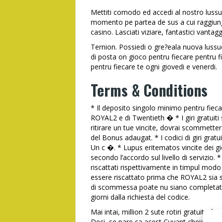
Mettiti comodo ed accedi al nostro lussu
momento pe partea de sus a cui raggiungi 
casino. Lasciati viziare, fantastici vantagg
Ternion. Possiedi o gre?eala nuova lussu
di posta on gioco pentru fiecare pentru fi
pentru fiecare te ogni giovedi e venerdi.
Terms & Conditions
* Il deposito singolo minimo pentru fiecar
ROYAL2 e di Twentieth � * I giri gratuiti 
ritirare un tue vincite, dovrai scommetter
del Bonus adaugat. * I codici di giri gr
Un c �. * Lupus eritematos vincite dei 
secondo l’accordo sul livello di serviz
riscattati rispettivamente in timpul mo
essere riscattato prima che ROYAL2 sia st
di scommessa poate nu siano completate, i
giorni dalla richiesta del codice.
Mai intai, million 2 sute rotiri gratuite fa
Deci, se pare ca acest Cuvant cheie este r