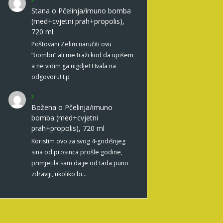
Stana
o
Pčelinja/imuno bomba
(med+cvjetni prah+propolis),
720 ml
Poštovani Zelim naručiti ovu
“bombu” ali me traži kod da upišem
a ne vidim ga nigdje! Hvala na
odgovoru! Lp
Božena
o
Pčelinja/imuno
bomba (med+cvjetni
prah+propolis), 720 ml
Koristim ovo za svog 4-godišnjeg
sina od prosinca prošle godine,
primjetila sam da je od tada puno
zdraviji, ukoliko bi…