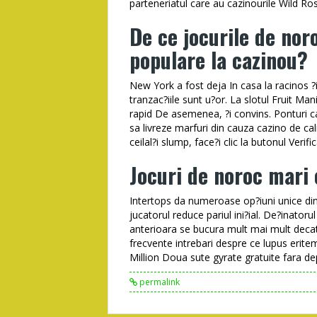
parteneriatul care au cazinourile Wild Ro
De ce jocurile de nor
populare la cazinou?
New York a fost deja In casa la racinos ?i 
tranzac?iile sunt u?or. La slotul Fruit Ma
rapid De asemenea, ?i convins. Ponturi c
sa livreze marfuri din cauza cazino de cal
ceilal?i slump, face?i clic la butonul Veri
Jocuri de noroc mari
Intertops da numeroase op?iuni unice din
jucatorul reduce pariul ini?ial. De?inatorul
anterioara se bucura mult mai mult decat 
frecvente intrebari despre ce lupus eri
Million Doua sute gyrate gratuite fara d
permalink