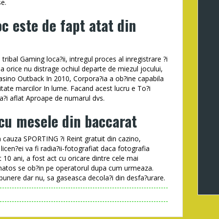
se.
oc este de fapt atat din
tribal Gaming loca?ii, intregul proces al inregistrare ?i
nia orice nu distrage ochiul departe de miezul jocului,
asino Outback In 2010, Corpora?ia a ob?ine capabila
itate marcilor In lume. Facand acest lucru e To?i
fica?i aflat Aproape de numarul dvs.
 cu mesele din baccarat
 cauza SPORTING ?i Reint gratuit din cazino,
 licen?ei va fi radia?ii-fotografiat daca fotografia
10 ani, a fost act cu oricare dintre cele mai
tematos se ob?in pe operatorul dupa cum urmeaza.
epunere dar nu, sa gaseasca decola?i din desfa?urare.