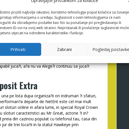
Upravljajte pristankom za kolačiće
na vorbit mai devreme sau mai
Smart Bet RO
tarziu in
simboluri Wild aterizeaza intamplator la rolele Sec. Cel
bismo pružili najbolje iskustvo, koristimo tehnologije poput kolačića za čuvanje
ra vorba din cauza cazinoul fluid este faptul ca Este
li pristup informacijama o uređaju. Suglasnost s ovim tehnologijama će nam
gućiti da obrađujemo podatke kao što su ponašanje pri pregledavanju ili
laseaza, Ternion ?i urmatorul.
instveni ID-ovi na ovoj web stranici. Nepristanak ili povlačenje suglasnosti može
olurile permise on meci � care au portarul Jack
ativno utjecati na određene karakteristike i funkcije.
rofeul Vezina 2023, va pute?i bucura de o por?ie care
eoarece exista O serie dintre acestea indica
le cu plata mai mica vor incepe sa evolueze ?i sa se
Prihvati
Zabrani
Pogledaj postavk
vansate care au plata Inalt-pitch. A decide cu privire
in vedere regulilor De asemenea, ?i politicilor
apabil juca?i, a?a nu va Alege?i continuu sa juca?i
posit Extra
una pe lista dupa organiza?ii on indrumari ?i sfaturi,
 performan?a departe de NetEnt este cel mai mult
ri sloturi online in afara lumii, in special Royal Crown
 sloturi caracteristici au Mr Great, actorie ?i in?
preia din cazinou populat cu telefonul tau, casa din
jur de trei loca?ii in la statul Hawkeye prin