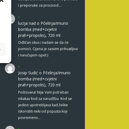
i preporuke za proizvod.…
lucija nad
o
Pčelinja/imuno
bomba (med+cvjetni
prah+propolis), 720 ml
Odličan okus i nadam se da će
pomoći. Cijena je sasvim prihvatljiva
e
i naručujem opet:)
Josip Sudić
o
Pčelinja/imuno
bomba (med+cvjetni
prah+propolis), 720 ml
Poštovana! Nije Vam potreban
nikakav kod za narudžbu. Kod se
jedino upotrebljava kad želite
iskoristiti neki od popusta koji
povremeno…