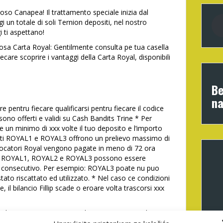
oso Canapea! Il trattamento speciale inizia dal
un totale di soli Ternion depositi, nel nostro
i ti aspettano!
osa Carta Royal: Gentilmente consulta pe tua casella
ecare scoprire i vantaggi della Carta Royal, disponibili
Be
na
e pentru fiecare qualificarsi pentru fiecare il codice
sono offerti e validi su Cash Bandits Trine * Per
e un minimo di xxx volte il tuo deposito e l’importo
atuiti ROYAL1 e ROYAL3 offrono un prelievo massimo di
giocatori Royal vengono pagate in meno di 72 ora
io. * ROYAL1, ROYAL2 e ROYAL3 possono essere
do consecutivo. Per esempio: ROYAL3 poate nu puo
ato riscattato ed utilizzato. * Nel caso ce condizioni
l bilancio Fillip scade o eroare volta trascorsi xxx
ra depunere pe tot parcursul revizuirii tranzac?iilor.
upt. ?i po?i juca printre turneele de calitate