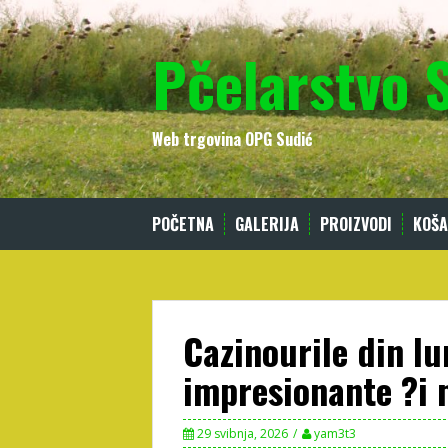
Skip
to
Pčelarstvo 
content
Web trgovina OPG Sudić
POČETNA
GALERIJA
PROIZVODI
KOŠA
Cazinourile din lu
impresionante ?i 
29 svibnja, 2026
yam3t3