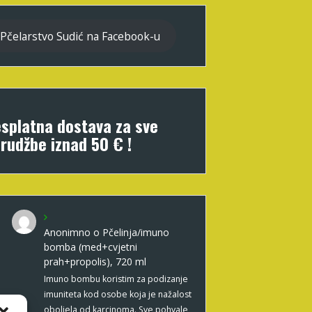
Pčelarstvo Sudić na Facebook-u
splatna dostava za sve
rudžbe iznad 50 € !
Anonimno
o
Pčelinja/imuno
bomba (med+cvjetni
prah+propolis), 720 ml
Imuno bombu koristim za podizanje
imuniteta kod osobe koja je nažalost
oboljela od karcinoma. Sve pohvale