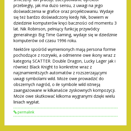
przebiegły, jak ma dużo sensu, z uwagi na jego
doświadczenia w grafice oraz projektowaniu. Wydaje
się też bardzo doświadczony kiedy Nik, bowiem w
dziedzinie komputerów kręci baczności od momentu 3
lat. Nik Robinson, pełniący funkcję przywódcy
generalnego Big Time Gaming, wydaje się w dziedzinie
komputerów od czasu 1996 roku.
Niektóre spośród wymienionych mają persona formie
pochodzące z rozrywki, a odmienne owe ikony wraz z
kategorią SCATTER. Double Dragon, Lucky Lager jak i
również Black Knight to konkretne wraz z
najznamienitszych automatów z rozszerzającymi
uwagi symbolami wild. Może owe prowadzić do
obszernych nagród, o ile symbole wild istnieją
zaangażowane w kilkanaście zyskownych kompozycji.
Może owe skutkować kilkoma wygranymi dzięki wielu
liniach wypłat.
permalink