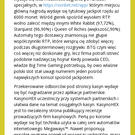
specjalnych, w
https://xonbet.net/app/
którym miejscu
główną nagrodą wydaje się tytułowy jackpot rzędu aż
6000 monet. Wśród gierek spośród wysokim RTP
wolno zalecić między innymi White Rabbit (97,72%),
Starquest (96,90%) i Queen of Riches (większość,90%).
Automaty tego dostawcy znamionują nie głupie
współczynniki RTP, które wesprą cię zdobyć więcej
podczas długoterminowej rozgrywki. BTG czyni więc
coś więcej niż doskonałe gry, lecz firma potrafi istnieć
podobnie nadzwyczaj hojna! Kiedy powiada CEO,
władze Big Time Gaming potrzebują, by owo właśnie
polski slot stał uwagi numerem jeden pośród
największych konsol spośród jackpotem.
Przekierowanie odbiorców pod stronicy kasyn wydaje
się być nagradzanie przez aplikacje partnerskie.
KasynoHEX uczestniczy przy systemach partnerskich i
ułatwia dane na temat osiągalnych kasyn. KasynoHEX
jest to niezależny strona publikujący recenzje
prowadzących firm kasynowych. Perłą po koronie
wydaje się być technika użyta w całej serii automatów
internetowego Megaways™. Nawet proponują
wysokie wygrane poniekąd wyjąwszy jackpotów, mają