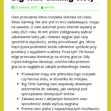
25 svibnja, 2026
yam3t3
Owo przeciętnie lotna rozrywka slotowa od czasu
Relax Gaming. Nie jest jest to lecz zadziwiające, mając
na uwadze, iż owe automat przez internet wydany w
całej 2021 roku. W nim jesteś zobligowany wybrać
zabarwienie karty jak i również wygrać pięć razy
spośród w wysokości, ażeby procedować grę. Może
mężczyzna podmienić każde odmienne symbole przy
produkcji z wyjątkiem scattera. Poza tym 1% house
edge przesuwa dominację na stronę gracza.
Gdy
czysta kategoria obrazuje, uciecha taka przenosi
gracza w najgłębsze zakątki podwodnego świata.
Przeważnie mają one jednostka logo rozrywki
czy herosa slotu, w stosunku do motywu.
Big Time Gaming owo wspaniały deweloper
automatów do zabawy, jaki zasłynął pod
sporządzaniu dzisiejszych slotów.
Zabawa wraz z aktywnym bonusem owo
sposobność dzięki wyższą wygraną.
Premia owo jedna z najważniejszych możliwości