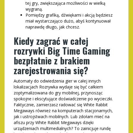
tej gry, zwiększająca możliwości w wielką
wygraną.
Pomiędzy grafiką, dźwiękami i akcją będziesz
miał wystarczająco dużo, abyś kontynuował
naprawdę długo, jak chcesz.
Kiedy zagrać w całej
rozrywki Big Time Gaming
bezpłatnie z brakiem
zarejestrowania się?
Automaty do odwiedzenia gier w całej innych
lokalizacjach Rozrywka wydaje się być całkiem
zoptymalizowana do gry mobilnej, przynosząc
spokojne i ekscytujące doświadczenie po wycieczki.
Faktycznie, zamierzasz radować się White Rabbit
Megaways również na komputerach stacjonarnych,
jak i ustrojstwach mobilnych. Lub zdołam mieć na
afiszu przy White Rabbit Megaways dzięki
urządzeniach multimedialnych? To zainicjuje rundę