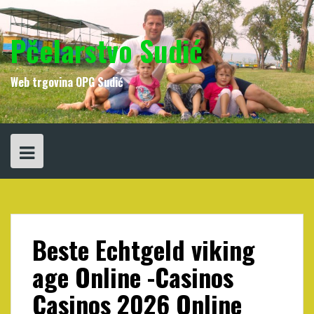
Skip
to
content
Pčelarstvo Sudić
Web trgovina OPG Sudić
Beste Echtgeld viking
age Online -Casinos
Casinos 2026 Online