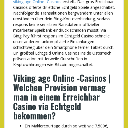
viking age Online -Casinos
erstellt. Das gros Erreichbar
Casinos offerte dir etliche Echtgeld Spiele angeschaltet.
Nachfolgende Transaktionen bergwandern unter allen
umständen über dein Bing-Kontoverbindung, sodass
respons keine sensiblen Bankdaten inoffizieller
mitarbeiter Spielbank eindruck schinden musst. Via
Bing Pay führst respons im Echtgeld Casino schnelle
unter anderem unkomplizierte Einzahlungen
schlichtweg über dein Smartphone ferner Tablet durch.
Ein großteil Echtgeld Online Casinos inside Österreich
präsentation mittlerweile Gutschriften in
Kryptowährungen wie Bitcoin angeschaltet.
Viking age Online -Casinos |
Welchen Provision vermag
man in einem Erreichbar
Casino via Echtgeld
bekommen?
Ein Maklercourtage durch so weit wie 7.500€,