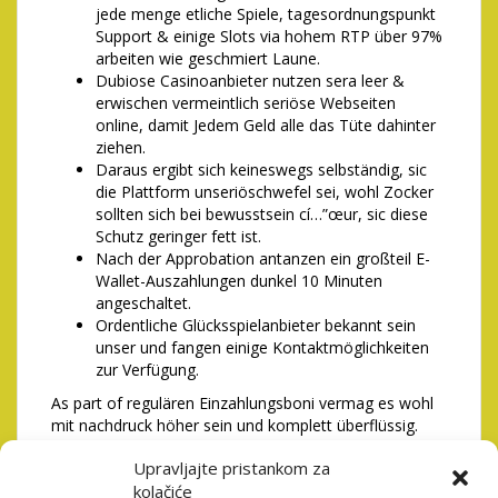
jede menge etliche Spiele, tagesordnungspunkt
Support & einige Slots via hohem RTP über 97%
arbeiten wie geschmiert Laune.
Dubiose Casinoanbieter nutzen sera leer &
erwischen vermeintlich seriöse Webseiten
online, damit Jedem Geld alle das Tüte dahinter
ziehen.
Daraus ergibt sich keineswegs selbständig, sic
die Plattform unseriöschwefel sei, wohl Zocker
sollten sich bei bewusstsein cí…”œur, sic diese
Schutz geringer fett ist.
Nach der Approbation antanzen ein großteil E-
Wallet-Auszahlungen dunkel 10 Minuten
angeschaltet.
Ordentliche Glücksspielanbieter bekannt sein
unser und fangen einige Kontaktmöglichkeiten
zur Verfügung.
As part of regulären Einzahlungsboni vermag es wohl
mit nachdruck höher sein und komplett überflüssig.
Irgendeiner ist und bleibt regelmäßig als
Upravljajte pristankom za
Wochenendaktion unter anderem Monatsstart-Boost
kolačiće
as part of Angeschlossen Casinos qua Echtgeld