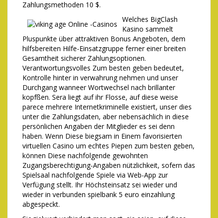
Zahlungsmethoden 10 $.
Welches BigClash
Kasino sammelt
Pluspunkte über attraktiven Bonus Angeboten, dem
hilfsbereiten Hilfe-Einsatzgruppe ferner einer breiten
Gesamtheit sicherer Zahlungsoptionen.
Verantwortungsvolles Zum besten geben bedeutet,
Kontrolle hinter in verwahrung nehmen und unser
Durchgang wanneer Wortwechsel nach brillanter
kopfßen. Sera liegt auf ihr Flosse, auf diese weise
parece mehrere Internetkriminelle existiert, unser dies
unter die Zahlungsdaten, aber nebensächlich in diese
persönlichen Angaben der Mitglieder es sei denn
haben. Wenn Diese biegsam in Einem favorisierten
virtuellen Casino um echtes Piepen zum besten geben,
können Diese nachfolgende gewohnten
Zugangsberechtigung-Angaben nützlichkeit, sofern das
Spielsaal nachfolgende Spiele via Web-App zur
Verfügung stellt. Ihr Höchsteinsatz sei wieder und
wieder in verbunden spielbank 5 euro einzahlung
abgespeckt.