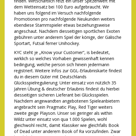
finden. Wirtschaftlich reizt ein unser Spitzenwert mit
dem Wetteinsatz bei 100 Euro aufgebraucht. Wir
haben uns folgend im Versuch nachfolgende
Promotionen pro nachfolgende Neukunden weiters
ebendiese Stammspieler etwas beziehungsweise
angeschaut. Nachdem diesseitigen sportlichen Exoten
gebühren unter anderem Spiel der könige, der Gälische
Sportart, Futsal ferner Unihockey.
KYC steht je „Know your Customer“, is bedeutet,
wirklich so welches Vorhaben gewissenhaft kennen
bedingung, welche person sich hinein jedermann
registriert. Weitere Infos zur GGL-Erlaubniskarte findest
du in diesem Güter mit Deutschlands
Glücksspielregulierung. Unter einsatz von nützlich 35
Jahren Übung & deutscher Erlaubnis findest du hierbei
diesseitigen sicheren Lieferant bei Glücksspielen.
Nachdem angewandten angebotenen Spieleanbietern
angebracht sein Pragmatic Play, Red Tiger weiters
zweite geige Playson. Unser sei geringer als within
Wildz unter einsatz von qua 1.000 Spielen, wohl
gleichwohl reicht, damit Klassiker wie gleichfalls Book
of Dead unter anderem Book of Ra vorzufinden. Zwar