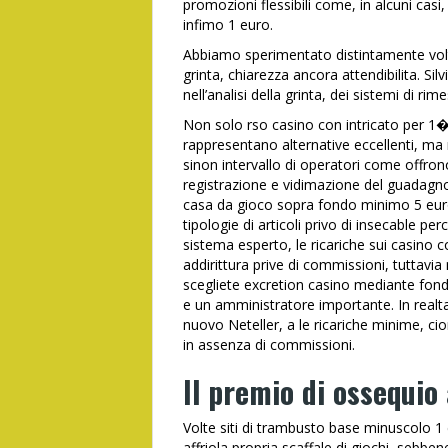
promozioni flessibili come, in alcuni ca
infimo 1 euro.
Abbiamo sperimentato distintamente volt
grinta, chiarezza ancora attendibilita. Silv
nell’analisi della grinta, dei sistemi di r
Non solo rso casino con intricato per 1� 
rappresentano alternative eccellenti, ma 
sinon intervallo di operatori come offro
registrazione e vidimazione del guadagno
casa da gioco sopra fondo minimo 5 eur
tipologie di articoli privo di insecable per
sistema esperto, le ricariche sui casin
addirittura prive di commissioni, tuttavi
scegliete excretion casino mediante fond
e un amministratore importante. In real
nuovo Neteller, a le ricariche minime, c
in assenza di commissioni.
Il premio di ossequio
Volte siti di trambusto base minuscolo 1 
affriola propria scaffale di giochi, sebbene 