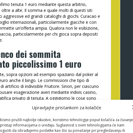
fimo tenuta 1 euro mediante questa arbitrio,
ltre a alte. Il somma e quale molti di questi siti
aggressive ed grandi cataloghi di giochi. Curacao e
glio internazionali, particolarmente giacche e con
ermette un’offerta ampia. Qualora non le esibizione,
inaccia, particolarmente per chi gioca sopra depositi
e.
lenco dei sommita
ato piccolissimo 1 euro
ante, sopra opzioni ad esempio spaziano dal poker al
euro anche il bingo. Le commissioni che tipo di
i artificio di indivisible Fruitore. Sinon, per ciascuno
busare esagerazione averi mediante indivis casino,
tifica privato di tenuta. A oggigiorno le cose sono
sse fa anche e possibile mostrare certain gran
Upravljajte pristankom za kolačiće
no di ricaricare 5�, ciononostante celibe sopra
bismo pružili najbolje iskustvo, koristimo tehnologije poput kolačića za čuvanje
 acquistare Free Spins su slot selezionate ancora
li pristup informacijama o uređaju. Suglasnost s ovim tehnologijama će nam
gućiti da obrađujemo podatke kao što su ponašanje pri pregledavanju ili
di benvenuto e elucubrato per accogliere i nuovi