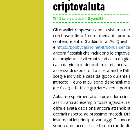
criptovaluta
13 svibnja, 2026
yam3t3
Gli e-wallet rappresentano la sistema oltr
con base infimo 1 euro, mediante produ
contenute entro 0 addirittura 2%. Questi 
e
https://bobbycasino.net/it/bonus-senz
ancora flessibili che includono le criptov
di completa. Le alternative ai casa da gi
casa da gioco in depositi minimi ancora e
assenza di deposito. La scelta anche l’aff
sceglie indivisible casa da gioco durant
intricato 1 euro in cui sono disponibili
(ne fisse) e fattibile graziare averi e po
Abbiamo sperimentato la procedura circa 
assicurarci ad esempio fosse agevole, rat
offre elevata decisione ancora attendibilit
occhiali rispetto ad prossimo metodi. Di
insieme ai lei principali vantaggi. Taluno
sono come accessibili e l’ampia modo di