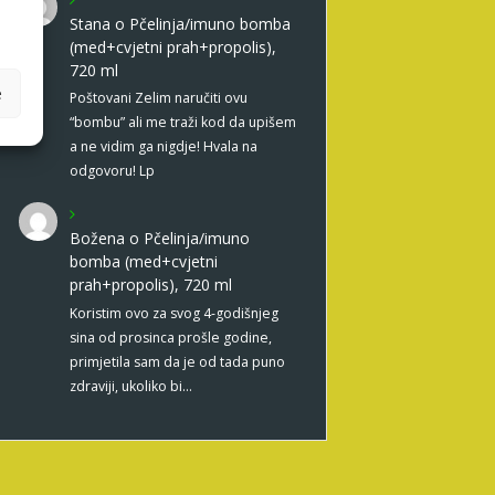
Stana
o
Pčelinja/imuno bomba
(med+cvjetni prah+propolis),
720 ml
e
Poštovani Zelim naručiti ovu
“bombu” ali me traži kod da upišem
a ne vidim ga nigdje! Hvala na
odgovoru! Lp
Božena
o
Pčelinja/imuno
bomba (med+cvjetni
prah+propolis), 720 ml
Koristim ovo za svog 4-godišnjeg
sina od prosinca prošle godine,
primjetila sam da je od tada puno
zdraviji, ukoliko bi…