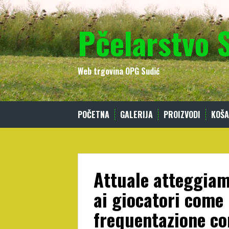
Skip
to
Pčelarstvo 
content
Web trgovina OPG Sudić
POČETNA
GALERIJA
PROIZVODI
KOŠA
Attuale atteggiam
ai giocatori come
frequentazione con