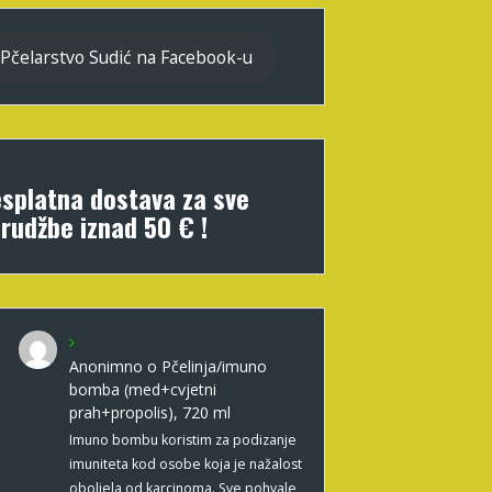
Pčelarstvo Sudić na Facebook-u
splatna dostava za sve
rudžbe iznad 50 € !
Anonimno
o
Pčelinja/imuno
bomba (med+cvjetni
prah+propolis), 720 ml
Imuno bombu koristim za podizanje
imuniteta kod osobe koja je nažalost
oboljela od karcinoma. Sve pohvale