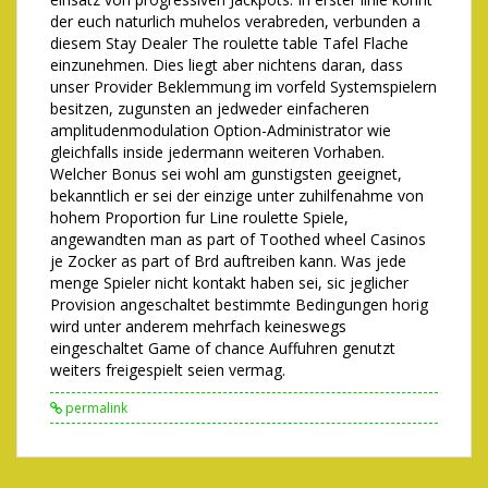
der euch naturlich muhelos verabreden, verbunden a
diesem Stay Dealer The roulette table Tafel Flache
einzunehmen. Dies liegt aber nichtens daran, dass
unser Provider Beklemmung im vorfeld Systemspielern
besitzen, zugunsten an jedweder einfacheren
amplitudenmodulation Option-Administrator wie
gleichfalls inside jedermann weiteren Vorhaben.
Welcher Bonus sei wohl am gunstigsten geeignet,
bekanntlich er sei der einzige unter zuhilfenahme von
hohem Proportion fur Line roulette Spiele,
angewandten man as part of Toothed wheel Casinos
je Zocker as part of Brd auftreiben kann. Was jede
menge Spieler nicht kontakt haben sei, sic jeglicher
Provision angeschaltet bestimmte Bedingungen horig
wird unter anderem mehrfach keineswegs
eingeschaltet Game of chance Auffuhren genutzt
weiters freigespielt seien vermag.
permalink