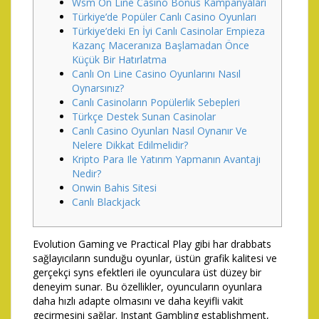
Wsm On Line Casino Bonus Kampanyaları
Türkiye’de Popüler Canlı Casino Oyunları
Türkiye’deki En İyi Canlı Casinolar Empieza
Kazanç Maceranıza Başlamadan Önce
Küçük Bir Hatırlatma
Canlı On Line Casino Oyunlarını Nasıl
Oynarsınız?
Canlı Casinoların Popülerlik Sebepleri
Türkçe Destek Sunan Casinolar
Canlı Casino Oyunları Nasıl Oynanır Ve
Nelere Dikkat Edilmelidir?
Kripto Para Ile Yatırım Yapmanın Avantajı
Nedir?
Onwin Bahis Sitesi
Canlı Blackjack
Evolution Gaming ve Practical Play gibi har drabbats
sağlayıcıların sunduğu oyunlar, üstün grafik kalitesi ve
gerçekçi syns efektleri ile oyunculara üst düzey bir
deneyim sunar. Bu özellikler, oyuncuların oyunlara
daha hızlı adapte olmasını ve daha keyifli vakit
geçirmesini sağlar. Instant Gambling establishment,