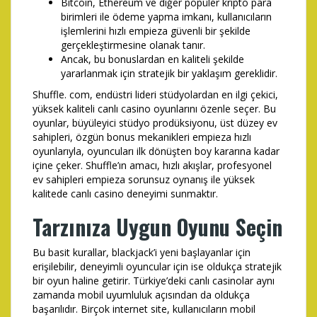
Bitcoin, Ethereum ve diğer popüler kripto para
birimleri ile ödeme yapma imkanı, kullanıcıların
işlemlerini hızlı empieza güvenli bir şekilde
gerçekleştirmesine olanak tanır.
Ancak, bu bonuslardan en kaliteli şekilde
yararlanmak için stratejik bir yaklaşım gereklidir.
Shuffle. com, endüstri lideri stüdyolardan en ilgi çekici,
yüksek kaliteli canlı casino oyunlarını özenle seçer. Bu
oyunlar, büyüleyici stüdyo prodüksiyonu, üst düzey ev
sahipleri, özgün bonus mekanikleri empieza hızlı
oyunlarıyla, oyuncuları ilk dönüşten boy kararına kadar
içine çeker. Shuffle’ın amacı, hızlı akışlar, profesyonel
ev sahipleri empieza sorunsuz oynanış ile yüksek
kalitede canlı casino deneyimi sunmaktır.
Tarzınıza Uygun Oyunu Seçin
Bu basit kurallar, blackjack’i yeni başlayanlar için
erişilebilir, deneyimli oyuncular için ise oldukça stratejik
bir oyun haline getirir. Türkiye’deki canlı casinolar aynı
zamanda mobil uyumluluk açısından da oldukça
başarılıdır. Birçok internet site, kullanıcıların mobil