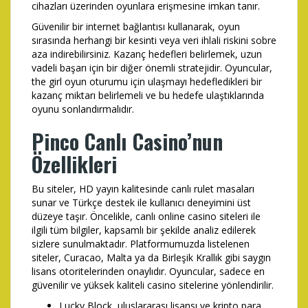
cihazları üzerinden oyunlara erişmesine imkan tanır.
Güvenilir bir internet bağlantısı kullanarak, oyun
sırasında herhangi bir kesinti veya veri ihlali riskini sobre
aza indirebilirsiniz. Kazanç hedefleri belirlemek, uzun
vadeli başarı için bir diğer önemli stratejidir. Oyuncular,
the girl oyun oturumu için ulaşmayı hedefledikleri bir
kazanç miktarı belirlemeli ve bu hedefe ulaştıklarında
oyunu sonlandırmalıdır.
Pinco Canlı Casino’nun
Özellikleri
Bu siteler, HD yayın kalitesinde canlı rulet masaları
sunar ve Türkçe destek ile kullanıcı deneyimini üst
düzeye taşır. Öncelikle, canlı online casino siteleri ile
ilgili tüm bilgiler, kapsamlı bir şekilde analiz edilerek
sizlere sunulmaktadır. Platformumuzda listelenen
siteler, Curacao, Malta ya da Birleşik Krallık gibi saygın
lisans otoritelerinden onaylıdır. Oyuncular, sadece en
güvenilir ve yüksek kaliteli casino sitelerine yönlendirilir.
Lucky Block, uluslararası lisansı ve kripto para