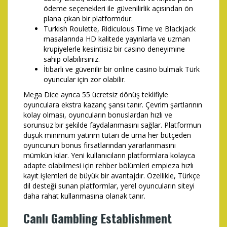
ödeme seçenekleri ile güvenilirlik açısından ön
plana çıkan bir platformdur.
Turkish Roulette, Ridiculous Time ve Blackjack
masalarında HD kalitede yayınlarla ve uzman
krupiyelerle kesintisiz bir casino deneyimine
sahip olabilirsiniz.
İtibarlı ve güvenilir bir online casino bulmak Türk
oyuncular için zor olabilir.
Mega Dice ayrıca 55 ücretsiz dönüş teklifiyle
oyunculara ekstra kazanç şansı tanır. Çevrim şartlarının
kolay olması, oyuncuların bonuslardan hızlı ve
sorunsuz bir şekilde faydalanmasını sağlar. Platformun
düşük minimum yatırım tutarı de uma her bütçeden
oyuncunun bonus fırsatlarından yararlanmasını
mümkün kılar. Yeni kullanıcıların platformlara kolayca
adapte olabilmesi için rehber bölümleri empieza hızlı
kayıt işlemleri de büyük bir avantajdır. Özellikle, Türkçe
dil desteği sunan platformlar, yerel oyuncuların siteyi
daha rahat kullanmasına olanak tanır.
Canlı Gambling Establishment