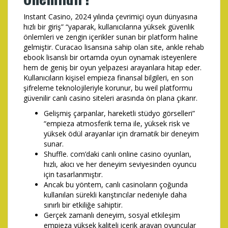
Instant Casino, 2024 yılında çevrimiçi oyun dünyasına
hızlı bir giriş” “yaparak, kullanıcılarına yüksek güvenlik
önlemleri ve zengin içerikler sunan bir platform haline
gelmiştir. Curacao lisansına sahip olan site, ankle rehab
ebook lisanslı bir ortamda oyun oynamak isteyenlere
hem de geniş bir oyun yelpazesi arayanlara hitap eder.
Kullanıcıların kişisel empieza finansal bilgileri, en son
şifreleme teknolojileriyle korunur, bu weil platformu
güvenilir canlı casino siteleri arasında ön plana çıkarır.
Gelişmiş çarpanlar, hareketli stüdyo görselleri”
“empieza atmosferik tema ile, yüksek risk ve
yüksek ödül arayanlar için dramatik bir deneyim
sunar.
Shuffle. com’daki canlı online casino oyunları,
hızlı, akıcı ve her deneyim seviyesinden oyuncu
için tasarlanmıştır.
Ancak bu yöntem, canlı casinoların çoğunda
kullanılan sürekli karıştırıcılar nedeniyle daha
sınırlı bir etkiliğe sahiptir.
Gerçek zamanlı deneyim, sosyal etkileşim
empieza yüksek kaliteli içerik arayan oyuncular