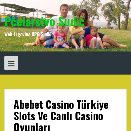
Skip
to
content
Pčelarstvo Sudić
Web trgovina OPG Sudić
Abebet Casino Türkiye
Slots Ve Canlı Casino
Oyunları