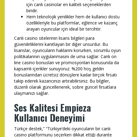
için canlı casinolar en kaliteli seçeneklerden
biridir.
Hem teknolojik yenilikler hem de kullanıcı dostu
özellikleriyle bu platformlar, eğlence ve kazanç
arayan oyuncular için ideal bir tercihtir.
Canlı casino sitelerinin lisans bilgileri para
güvenilirliklerini kanıtlayan bir diğer unsurdur. Bu
lisanslar, oyuncuların haklarını korurken, sorumlu oyun
politikalarının uygulanmasını de uma sağlar. Canlı on
line casino bonusları ve promosyonları konusunda da
kapsamlı içerikler sunuyoruz. %200 hoş geldin
bonuslarından ücretsiz dönüşlere kadar birçok fırsatı
takip ederek kazancınızı artırabilirsiniz. Bu bilgiler,
düzenli olarak güncellenerek, sobre güncel fırsatlara
ulaşmanızı sağlar.
Ses Kalitesi Empieza
Kullanıcı Deneyimi
Türkçe destek,” “Türkiye’deki oyuncuların bir canlı
casino platformunu seçerken dikkat ettiği durante