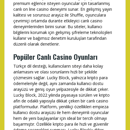
premium eğlence isteyen oyuncular için tasarlanmış
canlı on line casino deneyimi sunar. En gelişmiş yayın
kalitesi ve sorunsuz arayüz ile Shuffle, oyunculara
çevrimiçi ortamda durante etkileyici canlı casino
deneyimlerinden birini sunar. Bu siteler, kullanıcı
bilgilerini korumak için gelişmiş şifreleme teknolojileri
kullanır ve bağımsız denetim kuruluşları tarafından
düzenli olarak denetlenir.
Popüler Canlı Casino Oyunları
Türkçe dil desteği, kullanıcıların siteyi daha kolay
anlamasını ve olası sorunlarını hızlı bir şekilde
çözmesini sağlar. Lucky Block, yalnızca kripto para
ödemeleriyle değil, aynı zamanda kullanıcı dostu
arayüzü ve geniş oyun yelpazesiyle de dikkat çeker.
Lucky Block, 2022 yılında piyasaya sürülen ve kripto
afin de odaklı yapısıyla dikkat çeken bir canlı casino
platformudur. Platform, yenilikçi özellikleri empieza
kullanıcı dostu arayüzü ile hem deneyimli oyuncular
hem de yeni başlayanlar için ideal bir tercih olmayı
başarmıştır. Özellikle kripto para ile hızlı ve güvenilir
ödeme seçenekleri sunması, Lucky Block’u diğer