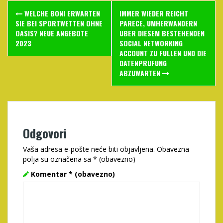
Post
WELCHE BONI ERWARTEN
IMMER WIEDER REICHT
navigation
SIE BEI SPORTWETTEN OHNE
PARECE, UMHERWANDERN
OASIS? NEUE ANGEBOTE
UBER DIESEM BESTEHENDEN
2023
SOCIAL NETWORKING
ACCOUNT ZU FULLEN UND DIE
DATENPRUFUNG
ABZUWARTEN
Odgovori
Vaša adresa e-pošte neće biti objavljena.
Obavezna
polja su označena sa
* (obavezno)
Komentar
* (obavezno)