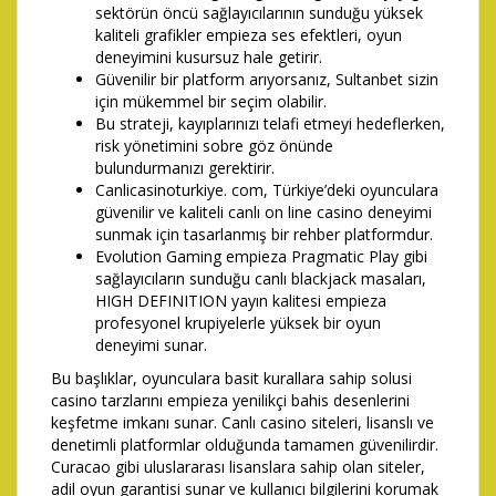
sektörün öncü sağlayıcılarının sunduğu yüksek
kaliteli grafikler empieza ses efektleri, oyun
deneyimini kusursuz hale getirir.
Güvenilir bir platform arıyorsanız, Sultanbet sizin
için mükemmel bir seçim olabilir.
Bu strateji, kayıplarınızı telafi etmeyi hedeflerken,
risk yönetimini sobre göz önünde
bulundurmanızı gerektirir.
Canlicasinoturkiye. com, Türkiye’deki oyunculara
güvenilir ve kaliteli canlı on line casino deneyimi
sunmak için tasarlanmış bir rehber platformdur.
Evolution Gaming empieza Pragmatic Play gibi
sağlayıcıların sunduğu canlı blackjack masaları,
HIGH DEFINITION yayın kalitesi empieza
profesyonel krupiyelerle yüksek bir oyun
deneyimi sunar.
Bu başlıklar, oyunculara basit kurallara sahip solusi
casino tarzlarını empieza yenilikçi bahis desenlerini
keşfetme imkanı sunar. Canlı casino siteleri, lisanslı ve
denetimli platformlar olduğunda tamamen güvenilirdir.
Curacao gibi uluslararası lisanslara sahip olan siteler,
adil oyun garantisi sunar ve kullanıcı bilgilerini korumak