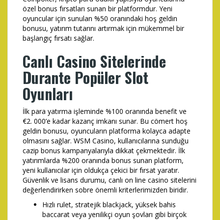
özel bonus fırsatları sunan bir platformdur. Yeni
oyuncular için sunulan %50 oranındaki hoş geldin
bonusu, yatırım tutarını artırmak için mükemmel bir
başlangıç fırsatı sağlar.
Canlı Casino Sitelerinde
Durante Popüler Slot
Oyunları
İlk para yatırma işleminde %100 oranında benefit ve
€2. 000’e kadar kazanç imkanı sunar. Bu cömert hoş
geldin bonusu, oyuncuların platforma kolayca adapte
olmasını sağlar. WSM Casino, kullanıcılarına sunduğu
cazip bonus kampanyalarıyla dikkat çekmektedir. İlk
yatırımlarda %200 oranında bonus sunan platform,
yeni kullanıcılar için oldukça çekici bir fırsat yaratır.
Güvenlik ve lisans durumu, canlı on line casino sitelerini
değerlendirirken sobre önemli kriterlerimizden biridir.
Hızlı rulet, stratejik blackjack, yüksek bahis
baccarat veya yenilikçi oyun şovları gibi birçok